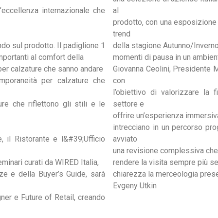
l’eccellenza internazionale che
al
prodotto, con una esposizione 
trend
o sul prodotto. Il padiglione 1
della stagione Autunno/Inverno 
mportanti al comfort della
momenti di pausa in un ambien
à per calzature che sanno andare
Giovanna Ceolini, Presidente 
emporaneità per calzature che
con
l’obiettivo di valorizzare la 
e che riflettono gli stili e le
settore e
offrire un’esperienza immersiva
intrecciano in un percorso pr
il Ristorante e l&#39;Ufficio
avviato
una revisione complessiva che 
minari curati da WIRED Italia,
rendere la visita sempre più s
ze e della Buyer’s Guide, sarà
chiarezza la merceologia prese
Evgeny Utkin
ner e Future of Retail, creando