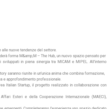
CHI SIAMO
 alle nuove tendenze del settore.
enderà forma M&amp;M – The Hub, un nuovo spazio pensato per
ti sviluppati in piena sinergia tra MICAM e MIPEL. All’interno
 saranno riunite in un’unica anima che combina formazione,
ca e approfondimento professionale.
rea Italian Startup, il progetto realizzato in collaborazione con
 Affari Esteri e della Cooperazione Internazionale (MAECI),
ane emergenti. Completeranno l’esperienza uno spazio dedicato