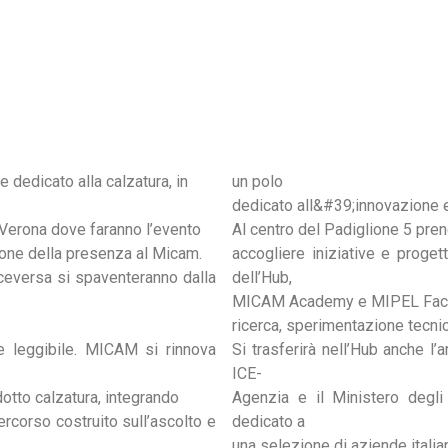
RTNER
PUBBLICAZIONI
ARTICOLI
MEDIA KIT
MICAM 101
 dedicato alla calzatura, in
un polo
dedicato all&#39;innovazione e
a Verona dove faranno l’evento
Al centro del Padiglione 5 pr
tione della presenza al Micam.
accogliere iniziative e proget
viceversa si spaventeranno dalla
dell’Hub,
MICAM Academy e MIPEL Factory
ricerca, sperimentazione tecni
 e leggibile. MICAM si rinnova
Si trasferirà nell’Hub anche l’a
ICE-
dotto calzatura, integrando
Agenzia e il Ministero degli
ercorso costruito sull’ascolto e
dedicato a
una selezione di aziende itali