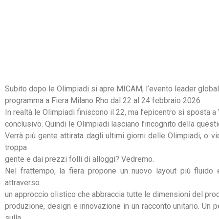
HOME
PA
Subito dopo le Olimpiadi si apre MICAM, l’evento leader globale
programma a Fiera Milano Rho dal 22 al 24 febbraio 2026.
In realtà le Olimpiadi finiscono il 22, ma l’epicentro si sposta 
conclusivo. Quindi le Olimpiadi lasciano l’incognito della ques
Verrà più gente attirata dagli ultimi giorni delle Olimpiadi, o 
troppa
gente e dai prezzi folli di alloggi? Vedremo.
Nel frattempo, la fiera propone un nuovo layout più fluido
attraverso
un approccio olistico che abbraccia tutte le dimensioni del pro
produzione, design e innovazione in un racconto unitario. Un p
sulla