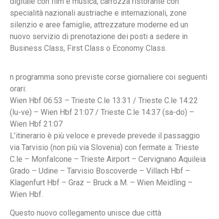
digitale con film e musica, carrozza ristorante con
specialità nazionali austriache e internazionali, zone
silenzio e aree famiglie, attrezzature moderne ed un
nuovo servizio di prenotazione dei posti a sedere in
Business Class, First Class o Economy Class.
n programma sono previste corse giornaliere coi seguenti
orari:
Wien Hbf 06:53 – Trieste C.le 13:31 / Trieste C.le 14:22
(lu-ve) – Wien Hbf 21:07 / Trieste C.le 14:37 (sa-do) –
Wien Hbf 21:07
L’itinerario è più veloce e prevede prevede il passaggio
via Tarvisio (non più via Slovenia) con fermate a: Trieste
C.le – Monfalcone – Trieste Airport – Cervignano Aquileia
Grado – Udine – Tarvisio Boscoverde – Villach Hbf –
Klagenfurt Hbf – Graz – Bruck a M. – Wien Meidling –
Wien Hbf.
Questo nuovo collegamento unisce due città