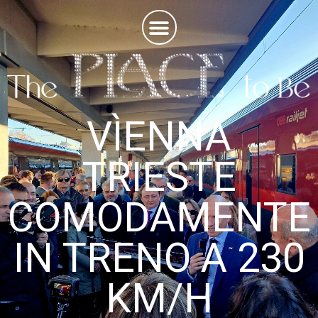
VÌENNA
TRIESTE
COMODAMENTE
IN TRENO A 230
KM/H