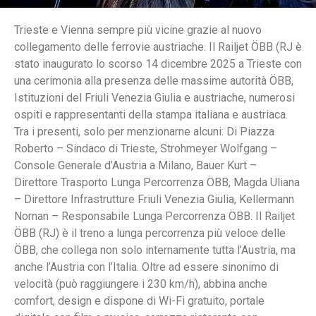
Trieste e Vienna sempre più vicine grazie al nuovo
collegamento delle ferrovie austriache. Il Railjet ÖBB (RJ è
stato inaugurato lo scorso 14 dicembre 2025 a Trieste con
una cerimonia alla presenza delle massime autorità ÖBB,
Istituzioni del Friuli Venezia Giulia e austriache, numerosi
ospiti e rappresentanti della stampa italiana e austriaca.
Tra i presenti, solo per menzionarne alcuni: Di Piazza
Roberto – Sindaco di Trieste, Strohmeyer Wolfgang –
Console Generale d’Austria a Milano, Bauer Kurt –
Direttore Trasporto Lunga Percorrenza ÖBB, Magda Uliana
– Direttore Infrastrutture Friuli Venezia Giulia, Kellermann
Nornan – Responsabile Lunga Percorrenza ÖBB. Il Railjet
ÖBB (RJ) è il treno a lunga percorrenza più veloce delle
ÖBB, che collega non solo internamente tutta l’Austria, ma
anche l’Austria con l’Italia. Oltre ad essere sinonimo di
velocità (può raggiungere i 230 km/h), abbina anche
comfort, design e dispone di Wi-Fi gratuito, portale