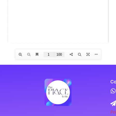
Co
Pri